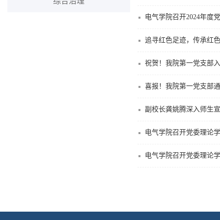
综合治理
电气学院召开2024年
追寻红色足迹，传承红
祝贺！我院第一党支部入
喜报！我院第一党支部通
副校长龚姚腾深入师生
电气学院召开党委理论
电气学院召开党委理论