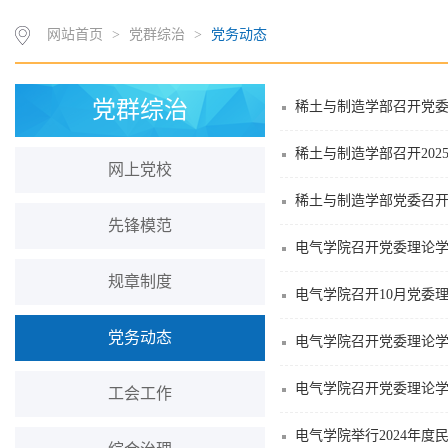
网站首页
>
党群综治
>
党务动态
党群综治
稀土与制造学部召开党
稀土与制造学部召开20
网上党校
稀土与制造学部党委召
先锋模范
电气学院召开党委理论学
规章制度
电气学院召开10月党委
党务动态
电气学院召开党委理论学
电气学院召开党委理论学
工会工作
电气学院举行2024年