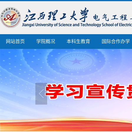
网站首页
学院概况
本科生教育
国际合作办学