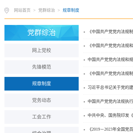
网站首页
>
党群综治
>
规章制度
党群综治
《中国共产党党内法规
《中国共产党党内法规
网上党校
中国共产党党内法规和
先锋模范
《中国共产党党内法规
规章制度
习近平总书记关于党的
党务动态
中国共产党党内法规执行
中共中央、国务院印发
工会工作
《2019－2023年全国