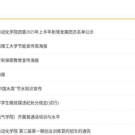
动化学院团委2025年上半年新增发展团员名单公示
江西理工大学节能宣传周海报
育和保密教育宣传海报
海报
“中国水周”节水知识宣传
学生晚就寝违纪处分规定(试行)
电气学院）开展普通话培训与水平
自动化学院 第三届第一期创业训练营的招生的通告